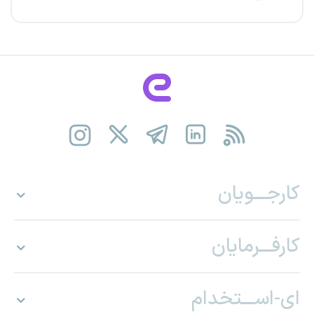
کارجـــویان
کارفـــرمایان
ای-اســـتخدام