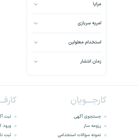
مزایا
بجنورد
بندرعباس
امریه سربازی
بوشهر
استخدام معلولین
بیرجند
زمان انتشار
تبریز
خراسان جنوبی
کارجـــویان
کارفــ
خراسان شمالی
خرم آباد
جستجوی آگهی
ثبت آگ
رزومه ساز
ورود کا
خوزستان
نمونه سوالات استخدامی
ثبت نام