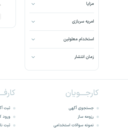
مزایا
م
بجنورد
بندرعباس
امریه سربازی
بوشهر
استخدام معلولین
بیرجند
زمان انتشار
تبریز
خراسان جنوبی
کارجـــویان
کارفــ
خراسان شمالی
خرم آباد
جستجوی آگهی
ثبت آگ
رزومه ساز
ورود کا
خوزستان
نمونه سوالات استخدامی
ثبت نام