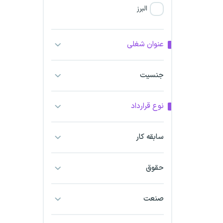
البرز
فارس
عنوان شغلی
آذربایجان شرقی
جنسیت
آذربایجان غربی
نوع قرارداد
اراک
اردبیل
سابقه کار
ارومیه
حقوق
اهواز
صنعت
ایلام