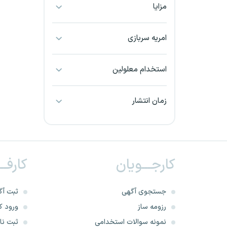
مزایا
بجنورد
بندرعباس
امریه سربازی
بوشهر
استخدام معلولین
بیرجند
زمان انتشار
تبریز
خراسان جنوبی
کارجـــویان
کارفــ
خراسان شمالی
خرم آباد
جستجوی آگهی
ثبت آگ
رزومه ساز
ورود کا
خوزستان
نمونه سوالات استخدامی
ثبت نام