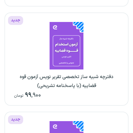
جدید
دفترچه شبیه ساز تخصصی تقریر نویس آزمون قوه
قضاییه (با پاسخنامه تشریحی)
۹۹
,۹۰۰
تومان
جدید