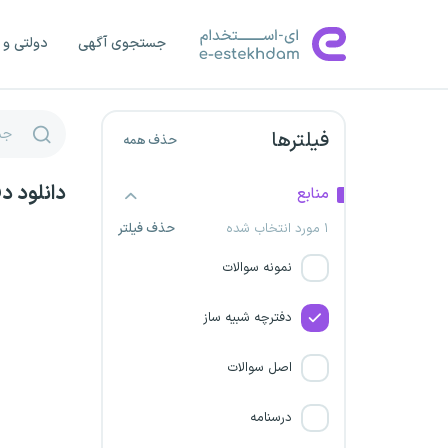
شرکت آلومینیوم کاوه خوزستان
جستجوی آگهی
دولتی و 
راه آهن جمهوری اسلامی ایران
فیلترها
بانک ایران زمین
حذف همه
دانلود د
شرکت هواپیمایی جمهوری
منابع
اسلامی ایران هما
۱ مورد انتخاب شده
حذف فیلتر
نمونه سوالات
شرکت گهر انرژی سیرجان
دفترچه شبیه ساز
بانک سرمایه
اصل سوالات
شرکت صنعتی و معدنی
چادرملو
درسنامه