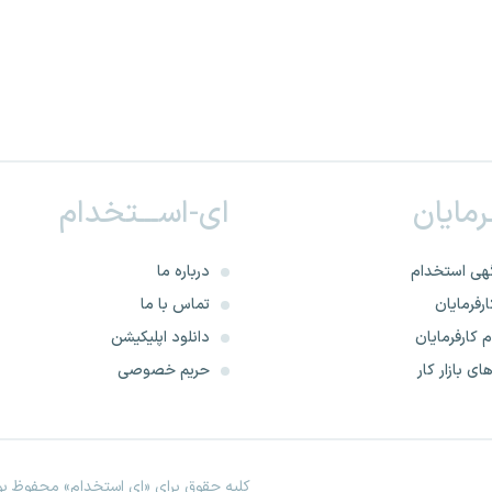
ـرمایان
ای-اســـتخدام
هی استخدام
درباره ما
رفرمایان
تماس با ما
 کارفرمایان
دانلود اپلیکیشن
ای بازار کار
حریم خصوصی
کلیه حقوق برای «ای استخدام» محفوظ بود