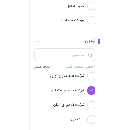
موسسه حسابرسی تامین
کتاب جامع
اجتماعی
سوالات مصاحبه
شرکت پارس سویچ
شرکت صنایع چوب و کاغذ
آزمون
مازندران
شرکت زغال سنگ پروده طبس
۱ مورد انتخاب شده
حذف فیلتر
شرکت آتیه سازان آوین
شرکت سیمان هگمتان
شرکت آلومینای ایران
بانک دی