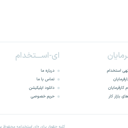
ـرمایان
ای-اســـتخدام
هی استخدام
درباره ما
رفرمایان
تماس با ما
 کارفرمایان
دانلود اپلیکیشن
ای بازار کار
حریم خصوصی
کلیه حقوق برای «ای استخدام» محفوظ بود