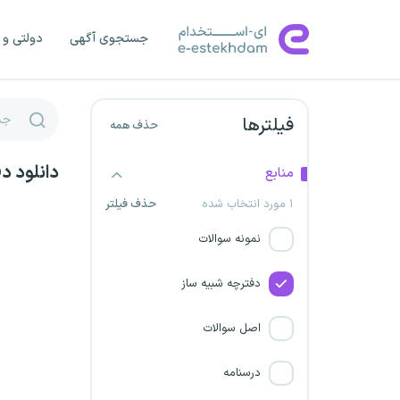
بانک اقتصاد نوین
جستجوی آگهی
دولتی و 
شرکت پالایش نفت اصفهان
دانشگاه های افسری ارتش
فیلترها
حذف همه
فولاد مبارکه اصفهان
دانلود د
منابع
شرکت کار و تامین استان ها
۱ مورد انتخاب شده
حذف فیلتر
شرکت توسعه آهن و فولاد گل
نمونه سوالات
گهر
دفترچه شبیه ساز
مجتمع جهان فولاد سیرجان
اصل سوالات
شرکت مهندسی تاسیسات و
درسنامه
انرژی تامین استان آذربایجان شرقی