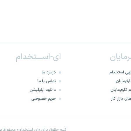
ـرمایان
ای-اســـتخدام
هی استخدام
درباره ما
رفرمایان
تماس با ما
 کارفرمایان
دانلود اپلیکیشن
ای بازار کار
حریم خصوصی
کلیه حقوق برای «ای استخدام» محفوظ بود