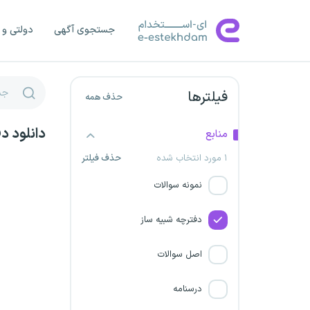
سازمان جنگلها و مراتع
جستجوی آگهی
دولتی و 
شرکت صنایع پتروشیمی سبلان
شرکت توسعه پلیمر‌پادجم
فیلترها
حذف همه
شرکت پتروشیمی بوعلی سینا
دانلود د
منابع
سازمان دیوان عدالت اداری
۱ مورد انتخاب شده
حذف فیلتر
نمونه سوالات
شرکت پتروشیمی مسجد
سلیمان
دفترچه شبیه ساز
نیروگاه اتمی بوشهر
اصل سوالات
شرکت پتروشیمی میاندوآب
درسنامه