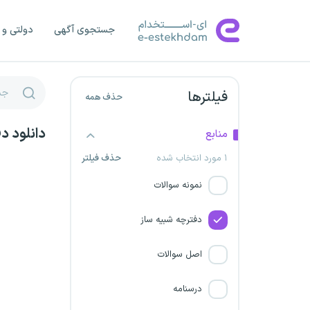
شرکت مهندسی انرژی گستران
نیمروز
جستجوی آگهی
دولتی و 
شرکت زیباکاران ایلام
شرکت آذرفراز آیشین
فیلترها
حذف همه
شرکت خرم زال لرستان
دانلود د
منابع
۱ مورد انتخاب شده
حذف فیلتر
شهرداری تهران
نمونه سوالات
شرکت آبادگران بارثاوا نعیم
دفترچه شبیه ساز
شهرداری همدان
اصل سوالات
شرکت مهندسی مهساب آرتانیرو
درسنامه
پژوهشگاه نیرو مجتمع آموزشی