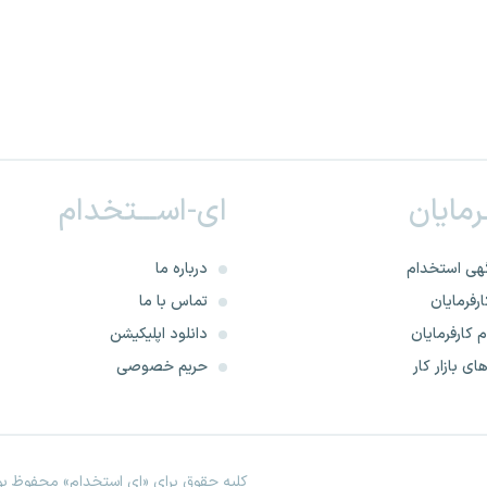
ـرمایان
ای-اســـتخدام
هی استخدام
درباره ما
رفرمایان
تماس با ما
 کارفرمایان
دانلود اپلیکیشن
ای بازار کار
حریم خصوصی
کلیه حقوق برای «ای استخدام» محفوظ بود