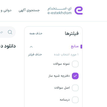
آتش نشانی لرستان
جستجوی آگهی
دولتی و 
آتش نشانی مازندران
آتش نشانی مرکزی
فیلترها
حذف همه
آتش نشانی هرمزگان
دانلود د
منابع
آتش نشانی همدان
۱ مورد انتخاب شده
حذف فیلتر
نمونه سوالات
آتش نشانی یزد
دفترچه شبیه ساز
شرکت پیشگامان نیرو مهار
پارسه
اصل سوالات
سازمان صدا و سیما
درسنامه