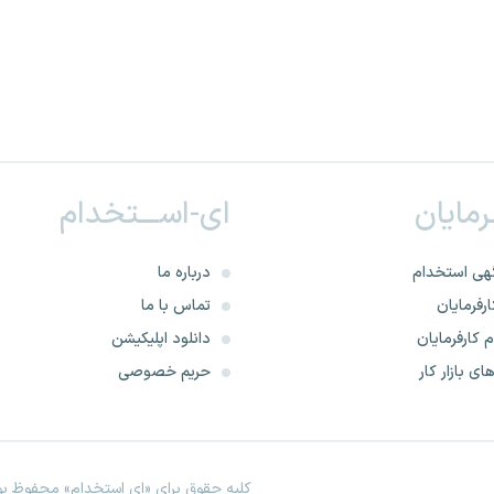
ـرمایان
ای-اســـتخدام
هی استخدام
درباره ما
رفرمایان
تماس با ما
 کارفرمایان
دانلود اپلیکیشن
ای بازار کار
حریم خصوصی
کلیه حقوق برای «ای استخدام» محفوظ بود