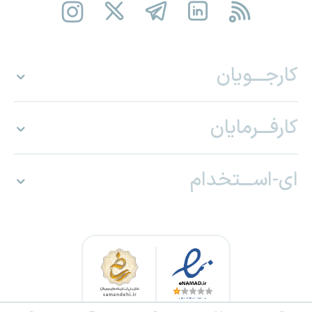
کارجـــویان
کارفـــرمایان
ای-اســـتخدام