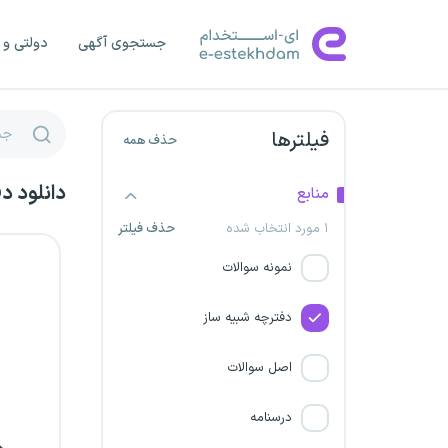
بانک مرکزی جمهوری اسلامی
ایران
جستجوی آگهی
دولتی و 
بانک صادرات ایران
وزارت جهاد کشاورزی
فیلترها
حذف همه
وزارت راه و شهرسازی
دانلود د
منابع
۱ مورد انتخاب شده
حذف فیلتر
کارشناس رسمی دادگستری
نمونه سوالات
آستان قدس رضوی
دفترچه شبیه ساز
سازمان غذا و دارو
اصل سوالات
تعزیرات حکومتی
درسنامه
استخدام بانک قرض الحسنه