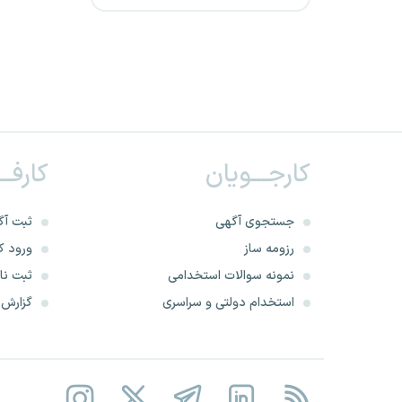
بنیاد شهید و امور ایثارگران
بانک آینده
بیمارستان فوق تخصصی پارس
زاهدان
کارجـــویان
کارفــ
سازمان دامپزشکی کشور
جستجوی آگهی
ثبت آگ
سازمان هواشناسی
رزومه ساز
ورود کا
نمونه سوالات استخدامی
ثبت نام
شرکت پالایش نفت تهران
استخدام دولتی و سراسری
گزارش‌ه
سازمان انتقال خون
مرکز آموزش مدیریت دولتی