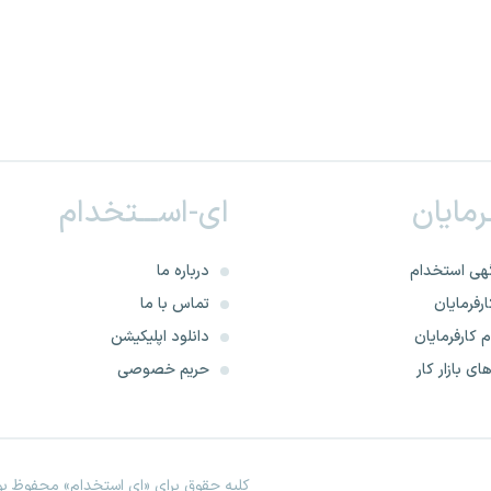
ـرمایان
ای-اســـتخدام
هی استخدام
درباره ما
رفرمایان
تماس با ما
 کارفرمایان
دانلود اپلیکیشن
ای بازار کار
حریم خصوصی
کلیه حقوق برای «ای استخدام» محفوظ بود