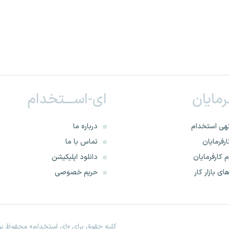
ـرمایان
ای-اســـتخدام
هی استخدام
درباره ما
رفرمایان
تماس با ما
 کارفرمایان
دانلود اپلیکیشن
ای بازار کار
حریم خصوصی
کلیه حقوق برای «ای استخدام» محفوظ بود