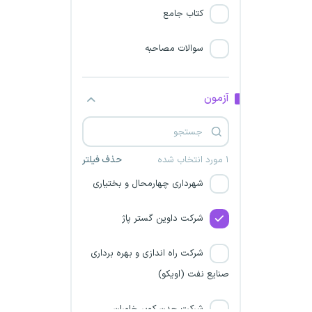
کتاب جامع
پتروشیمی ارغوان گستر ایلام
خلیج فارس
سوالات مصاحبه
شهرداری اصفهان
آزمون
دانشگاه علمی کاربردی
پتروشیمی صدف خلیج‌فارس
۱ مورد انتخاب شده
حذف فیلتر
شهرداری چهارمحال و بختیاری
شرکت داوین گستر پاژ
شرکت راه اندازی و بهره برداری
صنایع نفت (اویکو)
شرکت چدن کویر خاوران