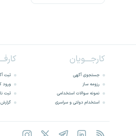
انستیتو پاستور ایران
استانداری تهران
استانداری همدان
کارجـــویان
کارفــ
استانداری مازندران
نهاد ریاست جمهوری
جستجوی آگهی
ثبت آگ
رزومه ساز
ورود کا
استانداری گلستان
نمونه سوالات استخدامی
ثبت نام
استخدام دولتی و سراسری
گزارش‌ه
شرکت مهندسین دانشمند
اصفهان
استانداری کرمان