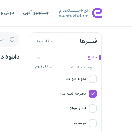
اسدآبادی
جستجوی آگهی
دولتی و 
شرکت توزیع برق اهواز
شهرداری فارس
فیلترها
حذف همه
گروه مشاوران مدیریت و
مطالعات راهبردی تدبیر
دانلود د
منابع
۱ مورد انتخاب شده
حذف فیلتر
مجتمع تولیدی صنعتی یزد نیرو
نمونه سوالات
شهرداری اردبیل
دفترچه شبیه ساز
پتروشیمی ارومیه خلیج فارس
اصل سوالات
شرکت کشت و صنعت مکران
درسنامه
شهرداری خراسان رضوی