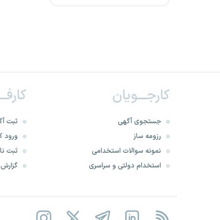
پتروشیمی کیمیای پارس
خاورمیانه
شرکت پالایش گاز بیدبلند خلیج
فارس
شرکت پتروپالایش کنگان
کارجـــویان
کارفــ
شرکت پتروشیمی مهاباد
جستجوی آگهی
ثبت آگ
سازمان نقشه‌برداری کشور
رزومه ساز
ورود کا
نمونه سوالات استخدامی
ثبت نام
شرکت پالایش نفت کرمانشاه
استخدام دولتی و سراسری
گزارش‌ه
سازمان مدیریت و برنامه ریزی
کشور