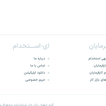
ـرمایان
ای-اســـتخدام
هی استخدام
درباره ما
رفرمایان
تماس با ما
 کارفرمایان
دانلود اپلیکیشن
ای بازار کار
حریم خصوصی
کلیه حقوق برای «ای استخدام» محفوظ بود