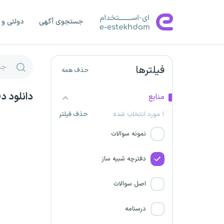
پتروشیمی شازند
جستجوی آگهی
دولتی و 
پتروشیمی تبریز
بیمه ایران
فیلترها
حذف همه
پالایش نفت لاوان
دانلود د
منابع
۱ مورد انتخاب شده
حذف فیلتر
سازمان امور اراضی کشور
نمونه سوالات
شرکت پتروشیمی شیراز
دفترچه شبیه ساز
سازمان جنگلها و مراتع
اصل سوالات
شرکت صنایع پتروشیمی سبلان
درسنامه
شرکت توسعه پلیمر‌پادجم