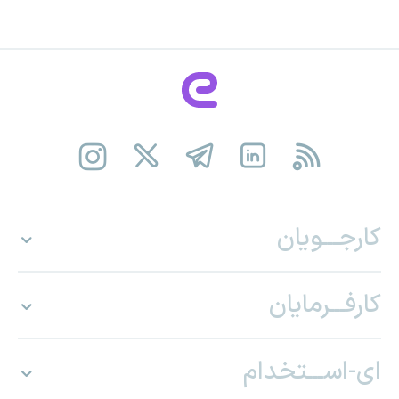
کارجـــویان
کارفـــرمایان
ای-اســـتخدام