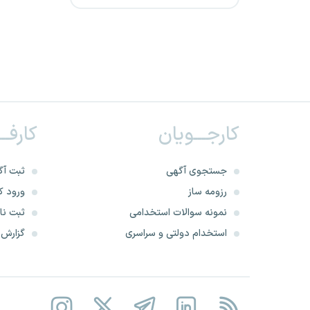
موسسه اعتباری ملل (عسکریه)
بانک کارآفرین
بانک اقتصاد نوین
کارجـــویان
کارفــ
شرکت پالایش نفت اصفهان
دانشگاه های افسری ارتش
جستجوی آگهی
ثبت آگ
رزومه ساز
ورود کا
فولاد مبارکه اصفهان
نمونه سوالات استخدامی
ثبت نام
استخدام دولتی و سراسری
گزارش‌ه
شرکت کار و تامین استان ها
شرکت توسعه آهن و فولاد گل
گهر