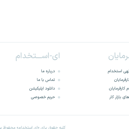
ـرمایان
ای-اســـتخدام
هی استخدام
درباره ما
رفرمایان
تماس با ما
 کارفرمایان
دانلود اپلیکیشن
ای بازار کار
حریم خصوصی
کلیه حقوق برای «ای استخدام» محفوظ بود