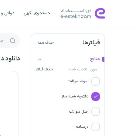
شرکت مهندسین گسترش فرآیند
جستجوی آگهی
دولتی و 
شریف
مترجم رسمی قوه قضائیه
فیلترها
حذف همه
شرکت‌های آب و فاضلاب تهران
دانلود د
منابع
شرکت مهندسی تاسیسات و
۱ مورد انتخاب شده
حذف فیلتر
انرژی تامین اصفهان
نمونه سوالات
شرکت پتروشیمی امیرکبیر
دفترچه شبیه ساز
شرکت مهندسی تاسیسات و
اصل سوالات
انرژی تامین کرمان
درسنامه
بیمارستان شهید سلیمانی ابهر