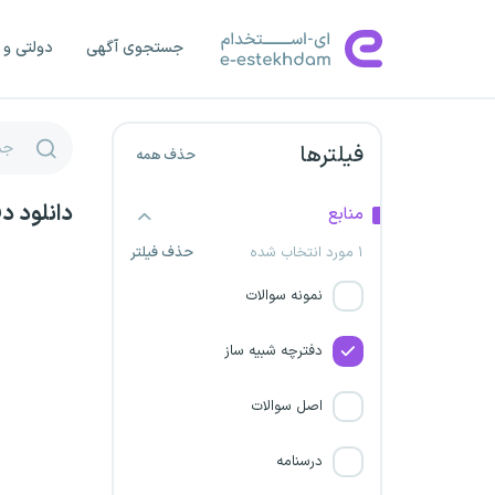
سازمان صدا و سیما
جستجوی آگهی
دولتی و 
دانشگاه علوم پزشکی شاهرود
دانشگاه علوم پزشکی زاهدان
فیلترها
حذف همه
استخدام شرکت حدید پویا
توسن سمنگان
دانلود د
منابع
۱ مورد انتخاب شده
حذف فیلتر
شرکت همیار گهرحدید سیرجان
نمونه سوالات
دانشگاه علوم پزشکی تربت جام
دفترچه شبیه ساز
شرکت ذوب آهن اصفهان
اصل سوالات
سازمان ملی استاندارد
درسنامه
پالایشگاه نفت ستاره خلیج