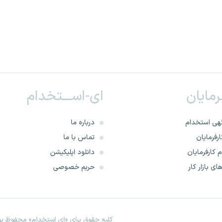
ـرمایان
ای-اســـتخدام
هی استخدام
درباره ما
رفرمایان
تماس با ما
 کارفرمایان
دانلود اپلیکیشن
ای بازار کار
حریم خصوصی
کلیه حقوق برای «ای استخدام» محفوظ بود