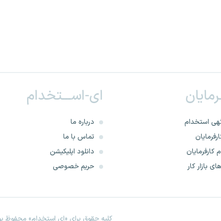
ـرمایان
ای-اســـتخدام
هی استخدام
درباره ما
رفرمایان
تماس با ما
 کارفرمایان
دانلود اپلیکیشن
ای بازار کار
حریم خصوصی
کلیه حقوق برای «ای استخدام» محفوظ بود