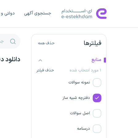
مدیریت و برنامه ریزی
جستجوی آگهی
دولتی و 
شرکت فولاد مهر سهند
تبلیغات اسلامی
فیلترها
حذف همه
فولاد شادگان
دانلود د
منابع
اداره کل پست ایران
۱ مورد انتخاب شده
حذف فیلتر
نمونه سوالات
شرکت فولاد جهان آرا اروند
دفترچه شبیه ساز
مرکز ملی رقابت
اصل سوالات
حمایت از مصرف کنندگان و
تولید کنندگان
درسنامه