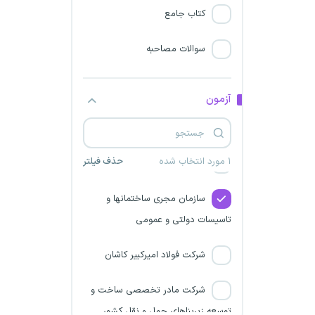
شرکت جهان فولاد سیرجان
کتاب جامع
کمیساریای عالی سازمان ملل
سوالات مصاحبه
متحد
شرکت فولاد خوزستان
آزمون
سازمان بسیج مستضعفین
۱ مورد انتخاب شده
حذف فیلتر
شرکت خیام سپهر فولاد نیشابور
سازمان مجری ساختمانها و
تاسیسات دولتی و عمومی
شرکت فولاد امیرکبیر کاشان
شرکت مادر تخصصی ساخت و
توسعه زیربناهای حمل و نقل کشور