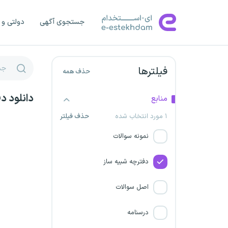
جانجا
جستجوی آگهی
دولتی و 
شهرداری‌ها
پالایش نفت امام خمینی شازند
فیلترها
حذف همه
پتروپالایش مکران
دانلود د
منابع
بانک پاسارگاد
۱ مورد انتخاب شده
حذف فیلتر
نمونه سوالات
بانک توسعه صادرات
دفترچه شبیه ساز
مادر تخصصی عمران شهرهای
جدید
اصل سوالات
شرکت فولاد سیرجان ایرانیان
درسنامه