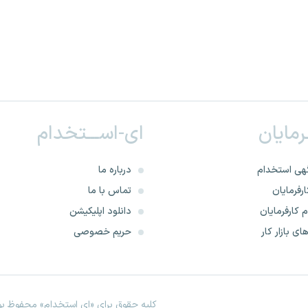
ـرمایان
ای-اســـتخدام
هی استخدام
درباره ما
رفرمایان
تماس با ما
 کارفرمایان
دانلود اپلیکیشن
ای بازار کار
حریم خصوصی
کلیه حقوق برای «ای استخدام» محفوظ بود