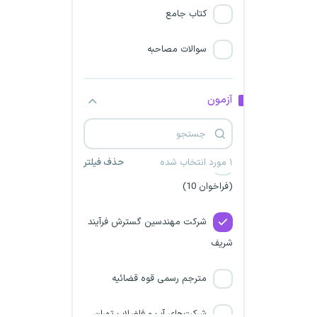
طرح شهید زین الدین (مرحله
کتاب جامع
سوم)
سوالات مصاحبه
پتروشیمی کردستان
شرکت صنایع خاک چینی ایران
آزمون
سازمان اداری
۱ مورد انتخاب شده
حذف فیلتر
شرکت معدنی و صنعتی گل گهر
(فراخوان 10)
شرکت مهندسین گسترش فرآیند
شریف
مترجم رسمی قوه قضائیه
شرکت‌های آب و فاضلاب تهران