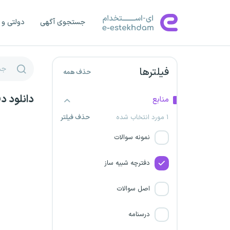
تبلیغات اسلامی
جستجوی آگهی
دولتی و 
فولاد شادگان
اداره کل پست ایران
فیلترها
حذف همه
شرکت فولاد جهان آرا اروند
دانلود د
منابع
مرکز ملی رقابت
۱ مورد انتخاب شده
حذف فیلتر
نمونه سوالات
حمایت از مصرف کنندگان و
تولید کنندگان
دفترچه شبیه ساز
شرکت جهان فولاد سیرجان
اصل سوالات
کمیساریای عالی سازمان ملل
درسنامه
متحد