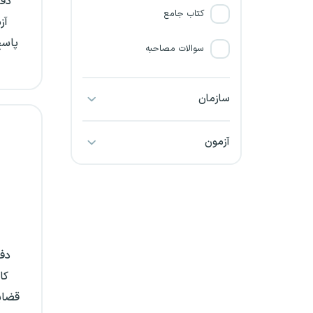
دفت
کتاب جامع
آز
پاسخ
سوالات مصاحبه
سازمان
آزمون
دف
کا
قضایی