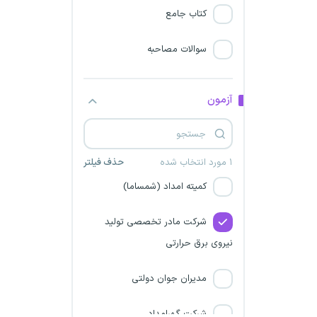
خدماتی آموزش و پرورش
کتاب جامع
فراخوان تاسیس دفاتر پلیس +
سوالات مصاحبه
10
شرکت برق استان خراسان
آزمون
رضوی
نسیم نشاط آور صبح فردا
۱ مورد انتخاب شده
حذف فیلتر
کمیته امداد (شمساما)
شرکت مادر تخصصی تولید
نیروی برق حرارتی
مدیران جوان دولتی
شرکت گهرامداد