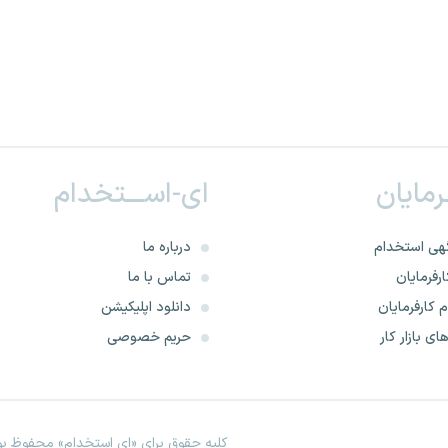
ـرمایان
ای-اســـتخدام
هی استخدام
درباره ما
رفرمایان
تماس با ما
 کارفرمایان
دانلود اپلیکیشن
ای بازار کار
حریم خصوصی
کلیه حقوق برای «ای استخدام» محفوظ بود