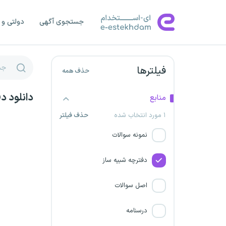
شرکت معدنی و صنعتی گل گهر
(فراخوان 7)
جستجوی آگهی
دولتی و 
شرکت برق استان سیستان و
بلوچستان
فیلترها
حذف همه
شرکت برق منطقه ای هرمزگان
دانلود د
منابع
شرکت قند تربت حیدریه
۱ مورد انتخاب شده
حذف فیلتر
نمونه سوالات
کارگزاران گمرکی
دفترچه شبیه ساز
شرکت برق استان مرکزی
اصل سوالات
شرکت کشاورزی سبزدشت فارس
درسنامه
استخدام سرایداری و نیروی