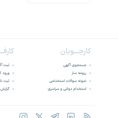
شرکت کار و تامین تهران
شرکت های پیمانکاری گاز
خراسان رضوی
شرکت نظم گستران مبین
کارجـــویان
کارفــ
شرکت فولاد آرند لنجان
جستجوی آگهی
ثبت آگ
مدیریت تولید برق منتظر قائم
رزومه ساز
ورود کا
نمونه سوالات استخدامی
ثبت نام
دهیاری های کشور
استخدام دولتی و سراسری
گزارش‌ه
موسسه خدمات حفاظتی و
مراقبتی توسعه امنیت برهان