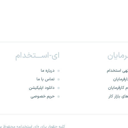
ـرمایان
ای-اســـتخدام
هی استخدام
درباره ما
رفرمایان
تماس با ما
 کارفرمایان
دانلود اپلیکیشن
ای بازار کار
حریم خصوصی
کلیه حقوق برای «ای استخدام» محفوظ بود