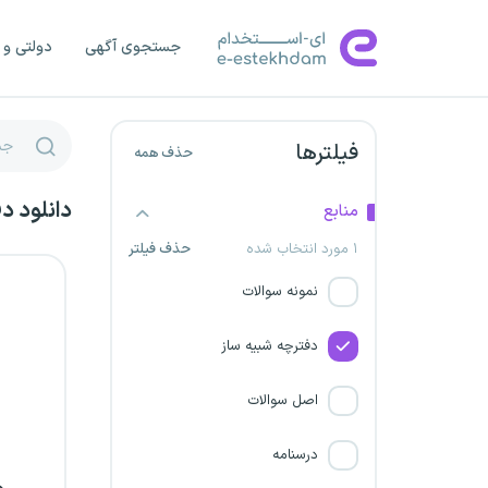
شرکت پیشگامان نیرو مهار
جستجوی آگهی
دولتی و 
پارسه
سازمان صدا و سیما
فیلترها
حذف همه
دانشگاه علوم پزشکی شاهرود
دانلود د
منابع
دانشگاه علوم پزشکی زاهدان
۱ مورد انتخاب شده
حذف فیلتر
استخدام شرکت حدید پویا
نمونه سوالات
توسن سمنگان
دفترچه شبیه ساز
شرکت همیار گهرحدید سیرجان
اصل سوالات
دانشگاه علوم پزشکی تربت جام
درسنامه
شرکت ذوب آهن اصفهان