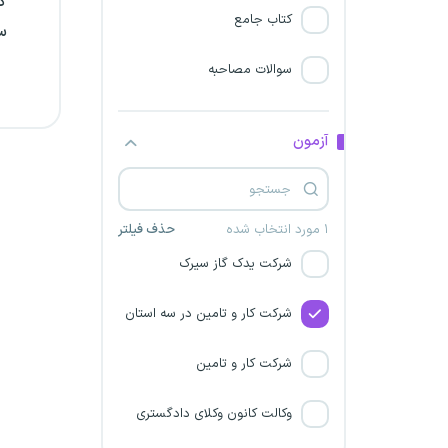
د
کتاب جامع
س
سازمان ملی استاندارد
سوالات مصاحبه
پالایشگاه نفت ستاره خلیج
فارس
آزمون
دانشگاه علوم پزشکی رفسنجان
شرکت ماهان صداقت هرمز
۱ مورد انتخاب شده
حذف فیلتر
شرکت یدک گاز سیرک
شرکت کار و تامین در سه استان
شرکت کار و تامین
وکالت کانون وکلای دادگستری