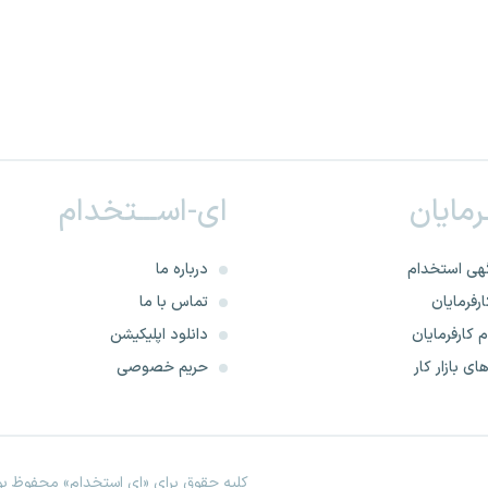
ـرمایان
ای-اســـتخدام
هی استخدام
درباره ما
رفرمایان
تماس با ما
 کارفرمایان
دانلود اپلیکیشن
ای بازار کار
حریم خصوصی
کلیه حقوق برای «ای استخدام» محفوظ بود