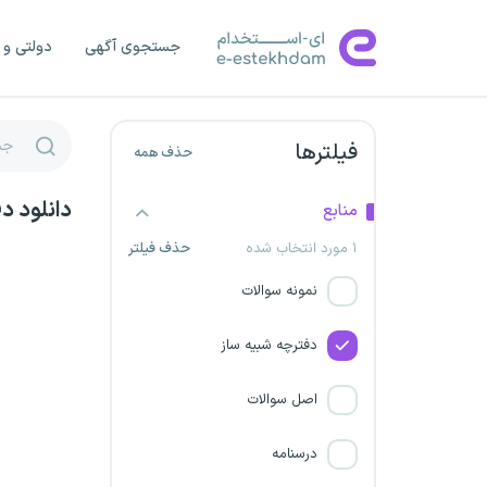
انستیتو پاستور ایران
جستجوی آگهی
دولتی و 
استانداری تهران
استانداری همدان
فیلترها
حذف همه
استانداری مازندران
دانلود د
منابع
۱ مورد انتخاب شده
حذف فیلتر
نهاد ریاست جمهوری
نمونه سوالات
استانداری گلستان
دفترچه شبیه ساز
شرکت مهندسین دانشمند
اصفهان
اصل سوالات
استانداری کرمان
درسنامه