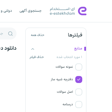
شهرداری هرمزگان
جستجوی آگهی
دولتی و 
شرکت سهند راه ریل
فیلترها
حذف همه
شرکت توزیع نیروی برق خراسان
جنوبی
دانلود د
منابع
شهرداری لرستان
۱ مورد انتخاب شده
حذف فیلتر
نمونه سوالات
شرکت برق ­رسانی فدک شهرکرد
دفترچه شبیه ساز
شرکت‌های توزیع نیروی برق
اصل سوالات
شهرداری کهگیلویه و بویر احمد
درسنامه
شرکت گهرزمین سیرجان