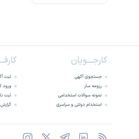
ایرانیان
شرکت پتروپالایش میرداماد‌
صفه
شرکت توزیع نیروی برق استان
کارجـــویان
کارفــ
ایلام
شهرداری خوزستان
جستجوی آگهی
ثبت آگ
رزومه ساز
ورود کا
شرکت کشت و صنعت امام
نمونه سوالات استخدامی
ثبت نام
خمینی
استخدام دولتی و سراسری
گزارش‌ه
شرکت پتروشیمی دالاهو
شهرداری خراسان شمالی