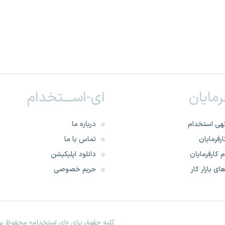
ـرمایان
ای-اســـتخدام
هی استخدام
درباره ما
رفرمایان
تماس با ما
 کارفرمایان
دانلود اپلیکیشن
ای بازار کار
حریم خصوصی
کلیه حقوق برای «ای استخدام» محفوظ بود