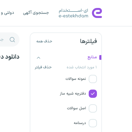
سنگان خراسان
جستجوی آگهی
دولتی و 
فولاد خراسان
شرکت فولاد کاوه اروند
فیلترها
حذف همه
سازمان هدفمندی یارانه ها
دانلود د
منابع
شرکت صنایع فولاد کرمان
۱ مورد انتخاب شده
حذف فیلتر
شرکت فولاد غدیر نی ریز
نمونه سوالات
مرکز اورژانس تهران
دفترچه شبیه ساز
شرکت فولاد زرند ایرانیان
اصل سوالات
شرکت فولاد آلیاژی ایران
درسنامه