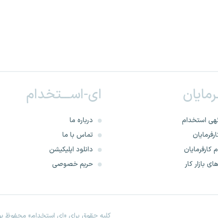
ـرمایان
ای-اســـتخدام
هی استخدام
درباره ما
رفرمایان
تماس با ما
 کارفرمایان
دانلود اپلیکیشن
ای بازار کار
حریم خصوصی
کلیه حقوق برای «ای استخدام» محفوظ بود