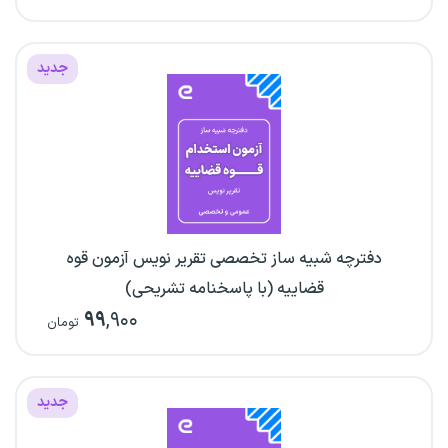
جدید
دفترچه شبیه ساز تخصصی تقریر نویس آزمون قوه
قضاییه (با پاسخنامه تشریحی)
۹۹
,۹۰۰
تومان
جدید