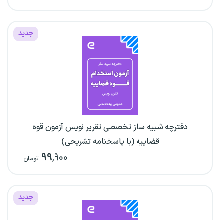
جدید
دفترچه شبیه ساز تخصصی تقریر نویس آزمون قوه
قضاییه (با پاسخنامه تشریحی)
۹۹
,۹۰۰
تومان
جدید