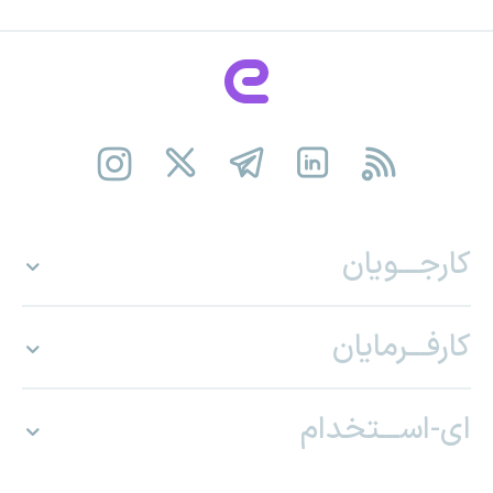
کارجـــویان
کارفـــرمایان
ای-اســـتخدام