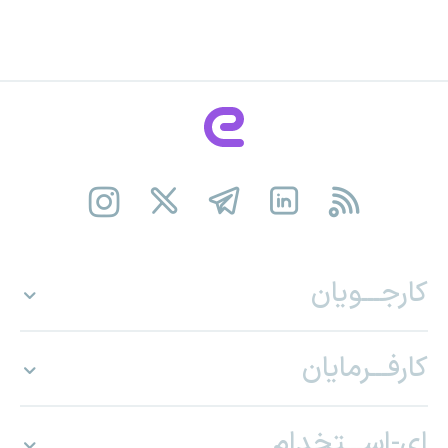
کارجـــویان
کارفـــرمایان
ای-اســـتخدام