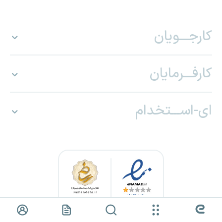
کارجـــویان
کارفـــرمایان
ای-اســـتخدام