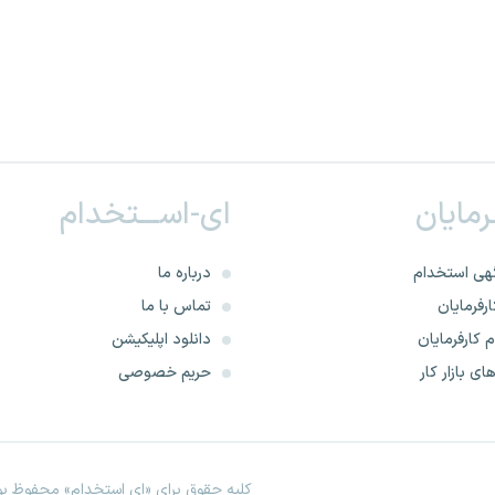
ـرمایان
ای-اســـتخدام
هی استخدام
درباره ما
رفرمایان
تماس با ما
 کارفرمایان
دانلود اپلیکیشن
ای بازار کار
حریم خصوصی
کلیه حقوق برای «ای استخدام» محفوظ بود