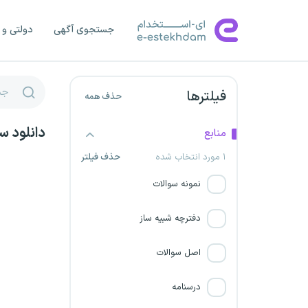
سازمان صدا و سیما
جستجوی آگهی
دولتی و 
دانشگاه علوم پزشکی شاهرود
دانشگاه علوم پزشکی زاهدان
فیلترها
حذف همه
استخدام شرکت حدید پویا
توسن سمنگان
دانلود س
منابع
۱ مورد انتخاب شده
حذف فیلتر
شرکت همیار گهرحدید سیرجان
نمونه سوالات
دانشگاه علوم پزشکی تربت جام
دفترچه شبیه ساز
شرکت ذوب آهن اصفهان
اصل سوالات
سازمان ملی استاندارد
درسنامه
پالایشگاه نفت ستاره خلیج