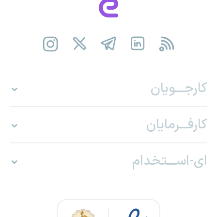
کارجـــویان
کارفـــرمایان
ای-اســـتخدام