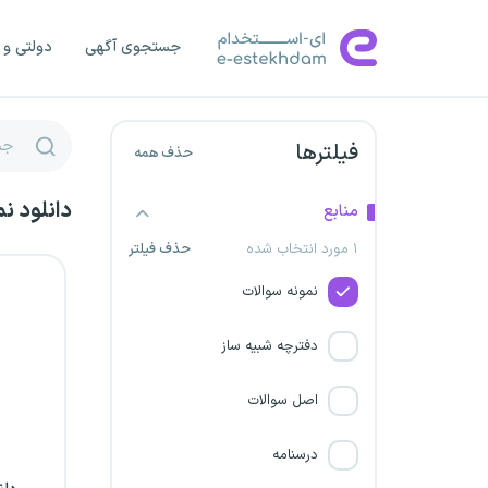
سازمان جنگلها و مراتع
جستجوی آگهی
دولتی و 
شرکت صنایع پتروشیمی سبلان
شرکت توسعه پلیمر‌پادجم
فیلترها
حذف همه
شرکت پتروشیمی بوعلی سینا
دانلود ن
منابع
سازمان دیوان عدالت اداری
۱ مورد انتخاب شده
حذف فیلتر
نمونه سوالات
شرکت پتروشیمی مسجد
سلیمان
دفترچه شبیه ساز
نیروگاه اتمی بوشهر
اصل سوالات
شرکت پتروشیمی میاندوآب
درسنامه