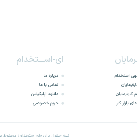
ـرمایان
ای-اســـتخدام
هی استخدام
درباره ما
رفرمایان
تماس با ما
 کارفرمایان
دانلود اپلیکیشن
ای بازار کار
حریم خصوصی
کلیه حقوق برای «ای استخدام» محفوظ بود