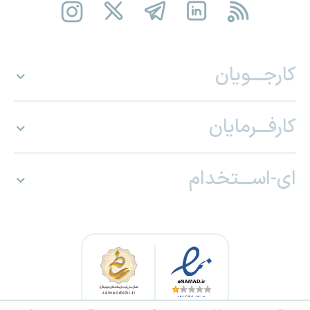
کارجـــویان
کارفـــرمایان
ای-اســـتخدام