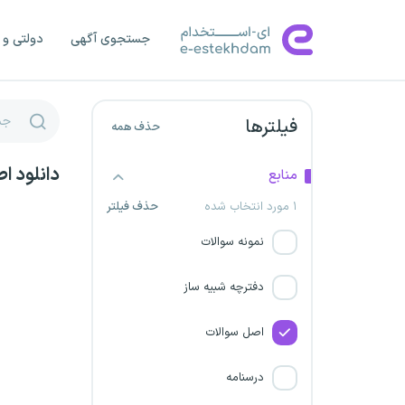
وزارت دادگستری
جستجوی آگهی
دولتی و 
شرکت پتروشیمی باختر
وزارت صنعت، معدن و تجارت
فیلترها
حذف همه
مرکز آمار ایران
دانلود 
منابع
سازمان ملی بهره‌وری ایران
۱ مورد انتخاب شده
حذف فیلتر
نمونه سوالات
شرکت پتروشیمی شهید
تندگویان
دفترچه شبیه ساز
شرکت پتروشیمی خارک
اصل سوالات
شرکت پترو پارس
درسنامه