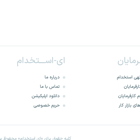
ـرمایان
ای-اســـتخدام
هی استخدام
درباره ما
رفرمایان
تماس با ما
 کارفرمایان
دانلود اپلیکیشن
ای بازار کار
حریم خصوصی
کلیه حقوق برای «ای استخدام» محفوظ بود