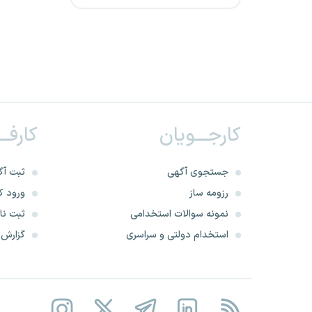
شرکت پتروشیمی بوشهر
سازمان نظام پزشکی
شرکت تولیدات پتروشیمی قائد
بصیر
کارجـــویان
کارفــ
بیمه مرکزی جمهوری اسلامی
سازمان نظام مهندسی کشاورزی
جستجوی آگهی
ثبت آگ
رزومه ساز
ورود کا
مجتمع صنعتی ذوب آهن
نمونه سوالات استخدامی
ثبت نام
پاسارگاد
استخدام دولتی و سراسری
گزارش‌ه
شرکت فولاد بوتیای ایرانیان
شرکت های مادر تخصصی