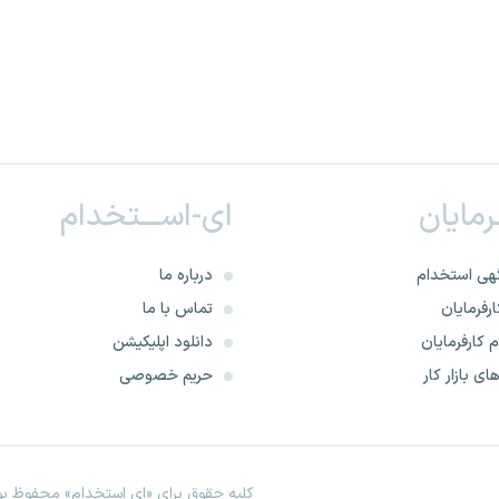
ـرمایان
ای-اســـتخدام
هی استخدام
درباره ما
رفرمایان
تماس با ما
 کارفرمایان
دانلود اپلیکیشن
ای بازار کار
حریم خصوصی
کلیه حقوق برای «ای استخدام» محفوظ بود