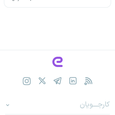
کارجـــویان