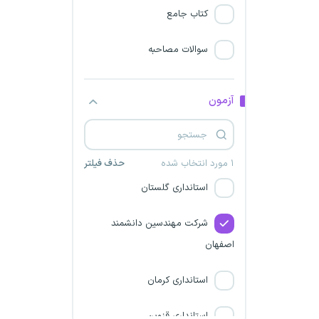
انستیتو پاستور ایران
کتاب جامع
استانداری تهران
سوالات مصاحبه
استانداری همدان
آزمون
استانداری مازندران
نهاد ریاست جمهوری
۱ مورد انتخاب شده
حذف فیلتر
استانداری گلستان
شرکت مهندسین دانشمند
اصفهان
استانداری کرمان
استانداری قزوین