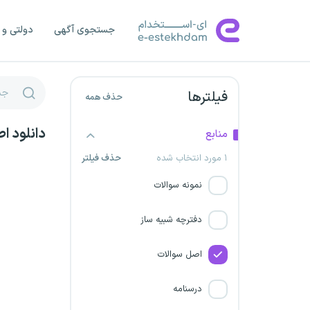
پتروشیمی ارغوان گستر ایلام
خلیج فارس
جستجوی آگهی
دولتی و 
شهرداری اصفهان
دانشگاه علمی کاربردی
فیلترها
حذف همه
پتروشیمی صدف خلیج‌فارس
دانلود ا
منابع
۱ مورد انتخاب شده
حذف فیلتر
شهرداری چهارمحال و بختیاری
نمونه سوالات
شرکت داوین گستر پاژ
دفترچه شبیه ساز
شرکت راه اندازی و بهره برداری
صنایع نفت (اویکو)
اصل سوالات
شرکت چدن کویر خاوران
درسنامه