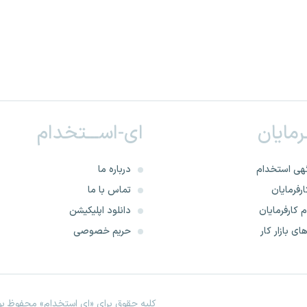
ـرمایان
ای-اســـتخدام
هی استخدام
درباره ما
رفرمایان
تماس با ما
 کارفرمایان
دانلود اپلیکیشن
ای بازار کار
حریم خصوصی
کلیه حقوق برای «ای استخدام» محفوظ بود