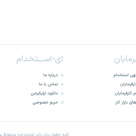
ـرمایان
ای-اســـتخدام
هی استخدام
درباره ما
رفرمایان
تماس با ما
 کارفرمایان
دانلود اپلیکیشن
ای بازار کار
حریم خصوصی
کلیه حقوق برای «ای استخدام» محفوظ بود