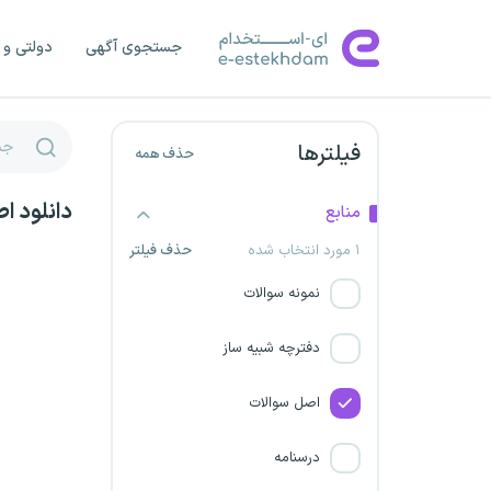
شرکت پتروشیمی مروارید
جستجوی آگهی
دولتی و 
وزارت دادگستری
شرکت پتروشیمی باختر
فیلترها
حذف همه
وزارت صنعت، معدن و تجارت
دانلود ا
منابع
مرکز آمار ایران
۱ مورد انتخاب شده
حذف فیلتر
نمونه سوالات
سازمان ملی بهره‌وری ایران
دفترچه شبیه ساز
شرکت پتروشیمی شهید
تندگویان
اصل سوالات
شرکت پتروشیمی خارک
درسنامه