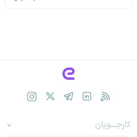
کارجـــویان