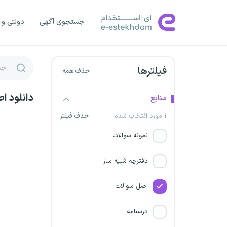
استانداری یزد
جستجوی آگهی
دولتی و 
استانداری مرکزی
شرکت ملی گاز ایران
فیلترها
حذف همه
استانداری گیلان
دانلود ا
منابع
استانداری کرمانشاه
۱ مورد انتخاب شده
حذف فیلتر
نیروگاه سیکل ترکیبی نیشابور
نمونه سوالات
هلال احمر شاهرود
دفترچه شبیه ساز
استانداری قم
اصل سوالات
دریافت پروانه تاسیس موسسه
درسنامه
داوری و میانجی گری