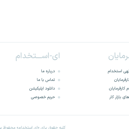
ـرمایان
ای-اســـتخدام
هی استخدام
درباره ما
رفرمایان
تماس با ما
 کارفرمایان
دانلود اپلیکیشن
ای بازار کار
حریم خصوصی
کلیه حقوق برای «ای استخدام» محفوظ بود