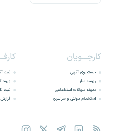
پتروشیمی هنگام و آپادانا خلیج
فارس
شرکت نفت بهران
اورژانس اجتماعی فارس و
کارجـــویان
کارفــ
سنندج
جستجوی آگهی
ثبت آگ
پتروشیمی جم
رزومه ساز
ورود کا
فراخوان تاسیس دفاتر خدمات
نمونه سوالات استخدامی
ثبت نام
الکترونیک قضایی
استخدام دولتی و سراسری
گزارش‌ه
پتروشیمی شازند
پتروشیمی تبریز