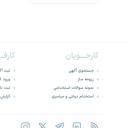
بانک گردشگری
مرکز جامع سرطان بیمارستان
برکت
شرکت آرامش سازان امین
کارجـــویان
کارفــ
شرکت صنایع شیر ایران
گروه صنعتی ایران خودرو
جستجوی آگهی
ثبت آگ
رزومه ساز
ورود کا
شرکت گهر خرم ماداکتو
نمونه سوالات استخدامی
ثبت نام
استخدام دولتی و سراسری
گزارش‌ه
شرکت حمل ونقل ریلی رجاء
شرکت دریای طلایی کیش
بانک پارسیان