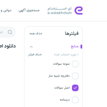
جستجوی آگهی
دولتی و 
شرکت صنایع پتروشیمی خلیج
فارس
وزارت علوم، تحقیقات و فناوری
فیلترها
حذف همه
بنیاد شهید و امور ایثارگران
دانلود ا
منابع
۱ مورد انتخاب شده
بانک آینده
حذف فیلتر
نمونه سوالات
بیمارستان فوق تخصصی پارس
زاهدان
دفترچه شبیه ساز
سازمان دامپزشکی کشور
اصل سوالات
سازمان هواشناسی
درسنامه