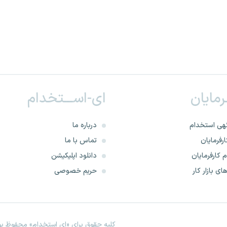
ـرمایان
ای-اســـتخدام
هی استخدام
درباره ما
رفرمایان
تماس با ما
 کارفرمایان
دانلود اپلیکیشن
ای بازار کار
حریم خصوصی
کلیه حقوق برای «ای استخدام» محفوظ بود