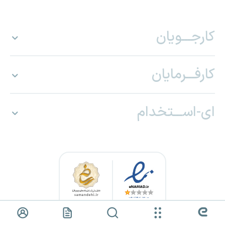
کارجـــویان
کارفـــرمایان
ای-اســـتخدام