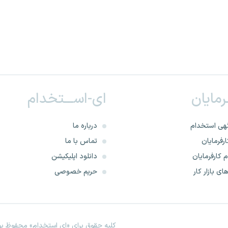
ـرمایان
ای-اســـتخدام
هی استخدام
درباره ما
رفرمایان
تماس با ما
 کارفرمایان
دانلود اپلیکیشن
ای بازار کار
حریم خصوصی
کلیه حقوق برای «ای استخدام» محفوظ بود