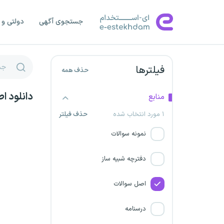
موسسه مبین نظم امین
جستجوی آگهی
دولتی و 
مادرتخصصی توانیر
شرکت آب منطقه ای کرمان
فیلترها
حذف همه
شرکت مدیریت تولید برق ری
دانلود ا
منابع
شرکت‌ پگاه انرژی پارسیان
۱ مورد انتخاب شده
حذف فیلتر
اخذ پروانه مشاوره خانواده
نمونه سوالات
شرکت فراز گستران عرصه پیشرو
دفترچه شبیه ساز
شرکت مهندسی فن آور معادن
اصل سوالات
و فلزات
درسنامه
سد و نیروگاه شهید عباسپور