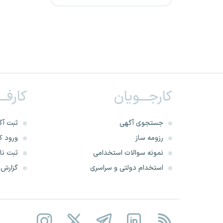
شرکت معدنی و صنعتی گل گهر
(فراخوان 11)
خدمات مهندسی طرح‌های برقی
اصفهان
گروه هتل های رکسان
کارجـــویان
کارفــ
شرکت سیمان فارس
جستجوی آگهی
ثبت آگ
شرکت توزیع برق کرمان
رزومه ساز
ورود کا
نمونه سوالات استخدامی
ثبت نام
شرکت توزیع برق اردبیل
استخدام دولتی و سراسری
گزارش‌ه
شرکت معدنی و صنعتی گل گهر
(فراخوان 7)