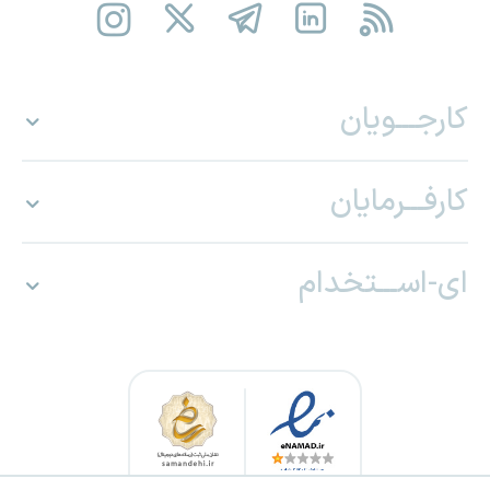
کارجـــویان
کارفـــرمایان
ای-اســـتخدام