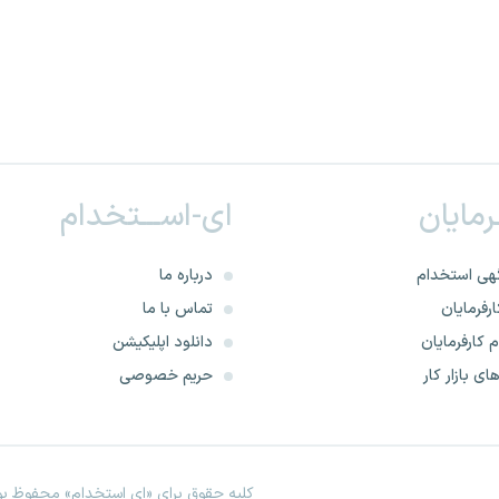
ـرمایان
ای-اســـتخدام
هی استخدام
درباره ما
رفرمایان
تماس با ما
 کارفرمایان
دانلود اپلیکیشن
ای بازار کار
حریم خصوصی
کلیه حقوق برای «ای استخدام» محفوظ بود