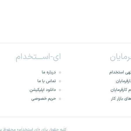
ـرمایان
ای-اســـتخدام
هی استخدام
درباره ما
رفرمایان
تماس با ما
 کارفرمایان
دانلود اپلیکیشن
ای بازار کار
حریم خصوصی
کلیه حقوق برای «ای استخدام» محفوظ بود