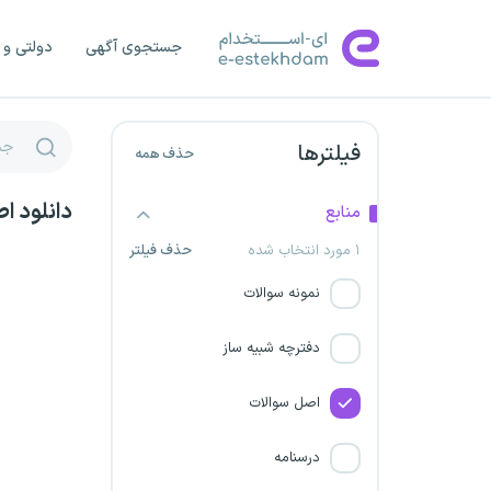
استانداری ایلام
جستجوی آگهی
دولتی و 
شرکت عرش افروز سپاهان
استانداری آذربایجان غربی
فیلترها
حذف همه
شرکت مشانیک
دانلود ا
منابع
۱ مورد انتخاب شده
حذف فیلتر
خبرگزاری ایرنا
نمونه سوالات
استانداری یزد
دفترچه شبیه ساز
استانداری مرکزی
اصل سوالات
شرکت ملی گاز ایران
درسنامه
استانداری گیلان