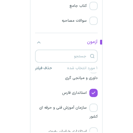
کتاب جامع
استانداری کرمانشاه
سوالات مصاحبه
نیروگاه سیکل ترکیبی نیشابور
هلال احمر شاهرود
آزمون
استانداری قم
۱ مورد انتخاب شده
حذف فیلتر
دریافت پروانه تاسیس موسسه
داوری و میانجی گری
استانداری فارس
سازمان آموزش فنی و حرفه ای
کشور
استانداری خراسان رضوی