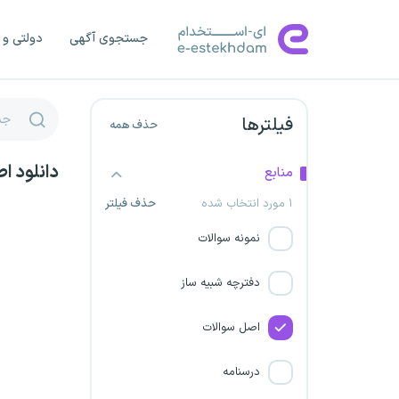
مرکز آمار ایران
جستجوی آگهی
دولتی و 
سازمان ملی بهره‌وری ایران
شرکت پتروشیمی شهید
فیلترها
حذف همه
تندگویان
دانلود ا
منابع
شرکت پتروشیمی خارک
۱ مورد انتخاب شده
حذف فیلتر
شرکت پترو پارس
نمونه سوالات
سازمان بیمه سلامت
دفترچه شبیه ساز
شرکت پتروشیمی کارون در بندر
اصل سوالات
امام خمینی
درسنامه
سازمان ملی زمین و مسکن