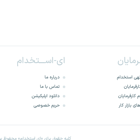
ـرمایان
ای-اســـتخدام
هی استخدام
درباره ما
رفرمایان
تماس با ما
 کارفرمایان
دانلود اپلیکیشن
ای بازار کار
حریم خصوصی
کلیه حقوق برای «ای استخدام» محفوظ بود