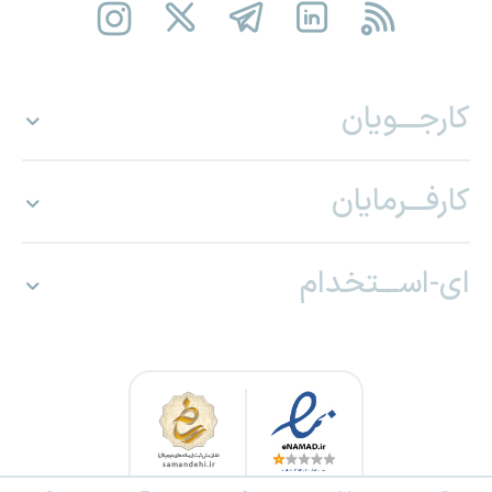
کارجـــویان
کارفـــرمایان
ای-اســـتخدام